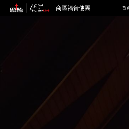
商區福音使團
首
Sk