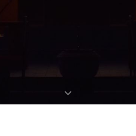
丨
教會門徒培育