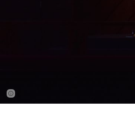
Page
Google Sites
Report abuse
updated