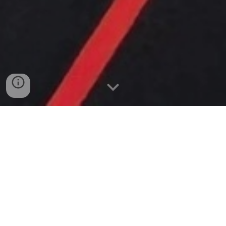
丨
使命宣言
商區福音使團（簡稱
「
商福」）致力推動職
場宣教運動，鼓勵信徒在其職場實踐門徒見
證、廣傳福音，與教會同行推動職場宣異象