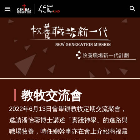
Skip to main content
Skip to navigation
丨
教牧交流會
2022年6月13日曾舉辦教牧定期交流聚會，
邀請潘怡蓉博士講述「實踐神學」的進路與
職場牧養，時任總幹事亦在會上介紹商福最