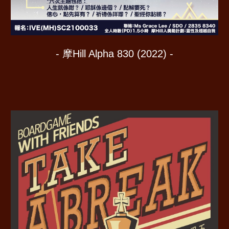
- 摩Hill Alpha 830
(202
2
) -